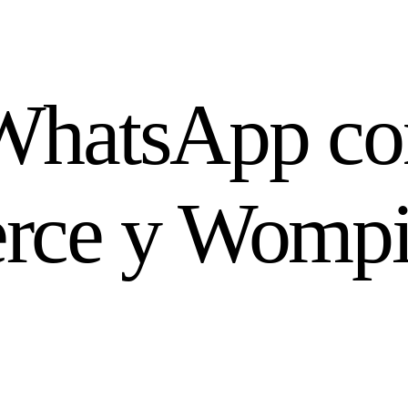
WhatsApp con
e y Wompi: 