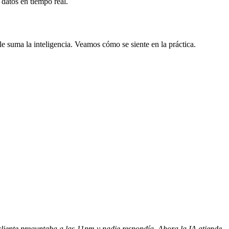
datos en tiempo real.
 suma la inteligencia. Veamos cómo se siente en la práctica.
liente preguntaba a las 11pm y nadie respondía. Ahora la IA atiende,