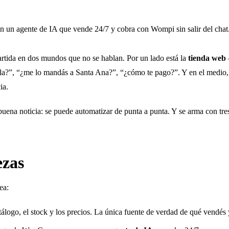
n agente de IA que vende 24/7 y cobra con Wompi sin salir del chat.
partida en dos mundos que no se hablan. Por un lado está la
tienda web
talla?”, “¿me lo mandás a Santa Ana?”, “¿cómo te pago?”. Y en el medio,
ia.
a buena noticia: se puede automatizar de punta a punta. Y se arma con t
ezas
ea:
atálogo, el stock y los precios. La única fuente de verdad de qué vendés 