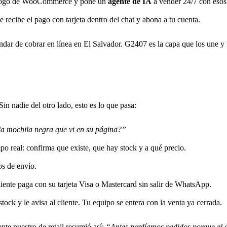
tálogo de WooCommerce y pone un
agente de IA
a vender 24/7 con esos 
 recibe el pago con tarjeta dentro del chat y abona a tu cuenta.
 de cobrar en línea en El Salvador. G2407 es la capa que los une y le
in nadie del otro lado, esto es lo que pasa:
la mochila negra que vi en su página?”
po real: confirma que existe, que hay stock y a qué precio.
os de envío.
liente paga con su tarjeta Visa o Mastercard sin salir de WhatsApp.
ock y le avisa al cliente. Tu equipo se entera con la venta ya cerrada.
nte nuestro de retail resumió así:
“Antes perdíamos pedidos porque el c