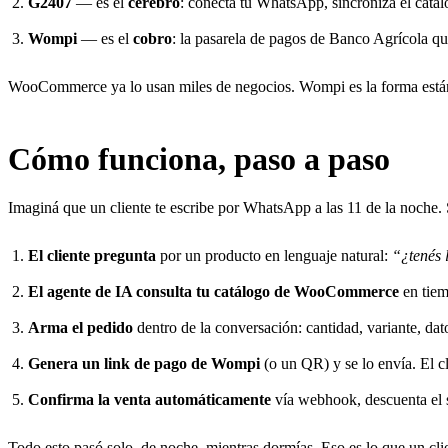
G2407
— es el
cerebro
: conecta tu WhatsApp, sincroniza el ca
Wompi
— es el
cobro
: la pasarela de pagos de Banco Agrícola que
WooCommerce ya lo usan miles de negocios. Wompi es la forma estándar
Cómo funciona, paso a paso
Imaginá que un cliente te escribe por WhatsApp a las 11 de la noche. S
El cliente pregunta
por un producto en lenguaje natural:
“¿tenés 
El agente de IA consulta tu catálogo de WooCommerce
en tiem
Arma el pedido
dentro de la conversación: cantidad, variante, dat
Genera un link de pago de Wompi
(o un QR) y se lo envía. El c
Confirma la venta automáticamente
vía webhook, descuenta el st
Todo esto pasó solo, de noche, mientras dormías. Eso es lo que un clie